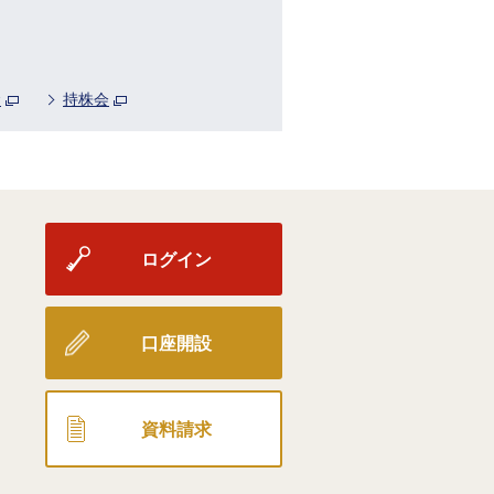
金
持株会
ログイン
口座開設
資料請求