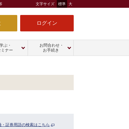
等
文字サイズ
標準
大
設
ログイン
学ぶ・
お問合わせ・
セミナー
お手続き
融・証券用語の検索はこちら