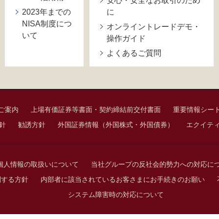
安心・安全なお取引のため
2023年までの
に
NISA制度につ
オンライントレードデモ・
いて
操作ガイド
よくあるご質問
ご案内
上場有価証券等書面・契約締結前交付書面
重要情報シー
針
勧誘方針
外国証券情報（外国株式・外国債券）
エクイテ
個人情報の取扱いについて
当社グループの反社会的勢力への対応に
関する方針
内部者に該当されているお客さまにお手続きのお願い
システム障害時の対応について