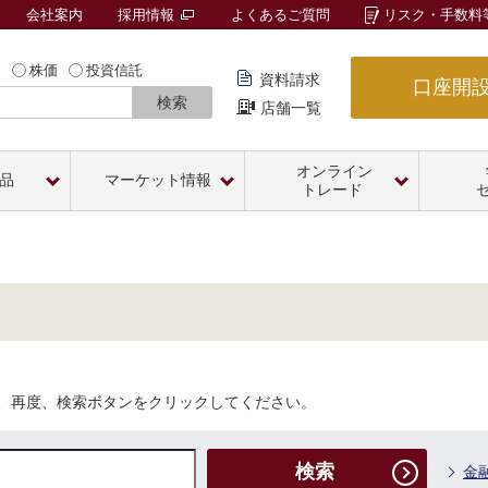
会社案内
採用情報
よくあるご質問
リスク・手数料
内
株価
投資信託
資料請求
口座開
検索
店舗一覧
オンライン
品
マーケット情報
トレード
、再度、検索ボタンをクリックしてください。
検索
金